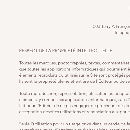
500 Terry A Franço
Télépho
RESPECT DE LA PROPRIÉTÉ INTELLECTUELLE
Toutes les marques, photographies, textes, commentaires, 
que toutes les applications informatiques qui pourraient êt
éléments reproduits ou utilisés sur le Site sont protégés par
Ils sont la propriété pleine et entière de l'Editeur ou de s
Toute reproduction, représentation, utilisation ou adaptat
éléments, y compris les applications informatiques, sans l'
fait pour l'Editeur de ne pas engager de procédure dès la 
acceptation desdites utilisations et renonciation aux pours
Seule l'utilisation pour un usage privé dans un cercle de fa
contrefaçon et/ou d'atteinte aux droits voisins, sanctionnée